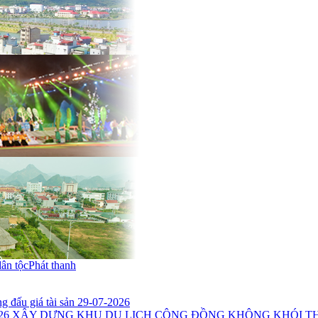
dân tộc
Phát thanh
 đấu giá tài sản 29-07-2026
26
XÂY DỰNG KHU DU LỊCH CỘNG ĐỒNG KHÔNG KHÓI THU