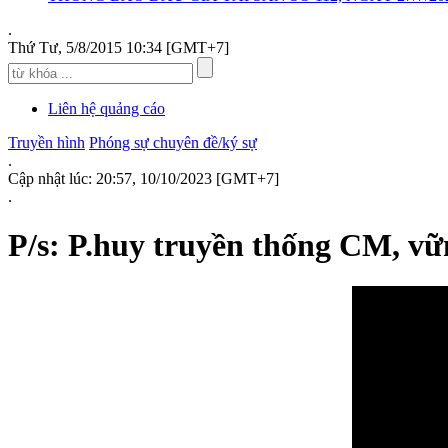
.
Thứ Tư, 5/8/2015 10:34 [GMT+7]
Liên hệ quảng cáo
Truyền hình
Phóng sự chuyên đề/ký sự
.
Cập nhật lúc: 20:57, 10/10/2023 [GMT+7]
.
P/s: P.huy truyền thống CM, vữ