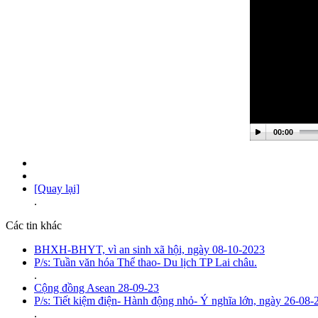
00:00
[Quay lại]
.
Các tin khác
BHXH-BHYT, vì an sinh xã hội, ngày 08-10-2023
P/s: Tuần văn hóa Thể thao- Du lịch TP Lai châu.
.
Cộng đồng Asean 28-09-23
P/s: Tiết kiệm điện- Hành động nhỏ- Ý nghĩa lớn, ngày 26-08-
.