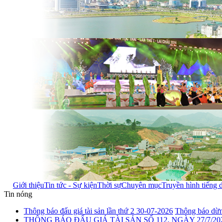
Giới thiệu
Tin tức - Sự kiện
Thời sự
Chuyên mục
Truyền hình tiếng 
Tin nóng
Thông báo đấu giá tài sản lần thứ 2 30-07-2026
Thông báo dừng
THÔNG BÁO ĐẤU GIÁ TÀI SẢN SỐ 112, NGÀY 27/7/20