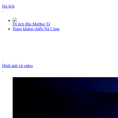
Du lịch
.
Di tích đồn Mường Tè
Hang kháng chiến Nà Củng
.
Hình ảnh và video
.