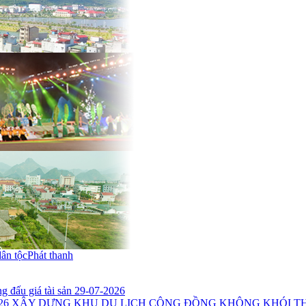
dân tộc
Phát thanh
 đấu giá tài sản 29-07-2026
26
XÂY DỰNG KHU DU LỊCH CỘNG ĐỒNG KHÔNG KHÓI THU