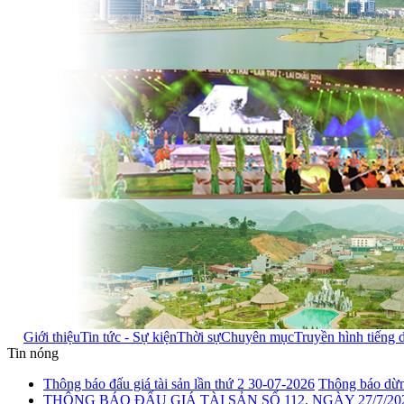
Giới thiệu
Tin tức - Sự kiện
Thời sự
Chuyên mục
Truyền hình tiếng 
Tin nóng
Thông báo đấu giá tài sản lần thứ 2 30-07-2026
Thông báo dừng
THÔNG BÁO ĐẤU GIÁ TÀI SẢN SỐ 112, NGÀY 27/7/20