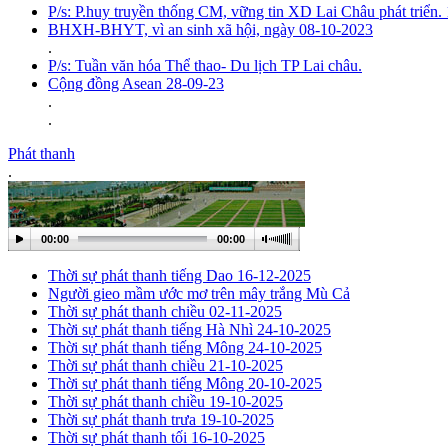
P/s: P.huy truyền thống CM, vững tin XD Lai Châu phát triển.
BHXH-BHYT, vì an sinh xã hội, ngày 08-10-2023
.
P/s: Tuần văn hóa Thể thao- Du lịch TP Lai châu.
Cộng đồng Asean 28-09-23
.
.
Phát thanh
.
00:00
00:00
Thời sự phát thanh tiếng Dao 16-12-2025
Người gieo mầm ước mơ trên mây trắng Mù Cả
Thời sự phát thanh chiều 02-11-2025
Thời sự phát thanh tiếng Hà Nhì 24-10-2025
Thời sự phát thanh tiếng Mông 24-10-2025
Thời sự phát thanh chiều 21-10-2025
Thời sự phát thanh tiếng Mông 20-10-2025
Thời sự phát thanh chiều 19-10-2025
Thời sự phát thanh trưa 19-10-2025
Thời sự phát thanh tối 16-10-2025