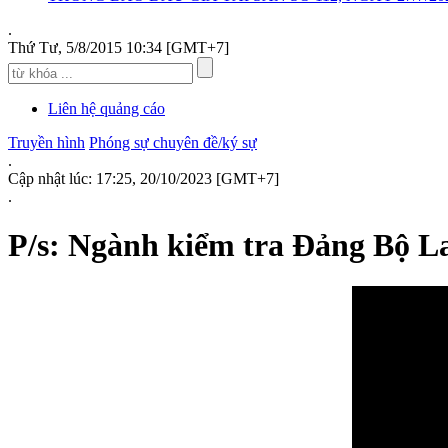
.
Thứ Tư, 5/8/2015 10:34 [GMT+7]
Liên hệ quảng cáo
Truyền hình
Phóng sự chuyên đề/ký sự
.
Cập nhật lúc: 17:25, 20/10/2023 [GMT+7]
.
P/s: Ngành kiểm tra Đảng Bộ La