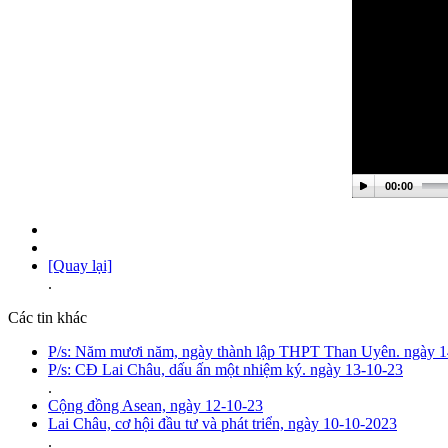
00:00
[Quay lại]
.
Các tin khác
P/s: Năm mươi năm, ngày thành lập THPT Than Uyên. ngày 1
P/s: CĐ Lai Châu, dấu ấn một nhiệm ký. ngày 13-10-23
.
Cộng đồng Asean, ngày 12-10-23
Lai Châu, cơ hội đầu tư và phát triển, ngày 10-10-2023
.